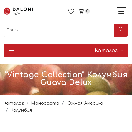
0
Каталог
"Vintage Collection" Колумбия
Guava Delux
Каталог
Моносорта
Южная Америка
Колумбия