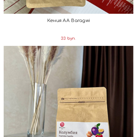
Кения АА Baragwi
33 byn.