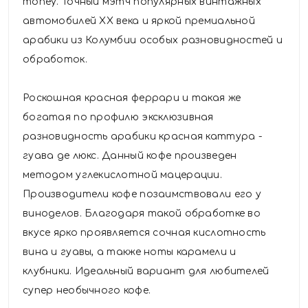
money. Точный мэтч популярных винтажных
автомобилей XX века и яркой премиальной
арабики из Колумбии особых разновидностей и
обработок.
Роскошная красная феррари и такая же
богатая по профилю эксклюзивная
разновидность арабики красная каттура -
гуава де люкс. Данный кофе произведен
методом углекислотной мацерации.
Производители кофе позаимствовали его у
виноделов. Благодаря такой обработке во
вкусе ярко проявляется сочная кислотность
вина и гуавы, а также ноты карамели и
клубники. Идеальный вариант для любителей
супер необычного кофе.