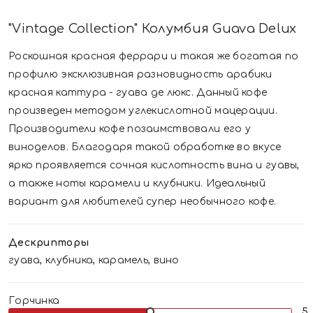
"Vintage Collection" Колумбия Guava Delux
Роскошная красная феррари и такая же богатая по
профилю эксклюзивная разновидность арабики
красная каттура - гуава де люкс. Данный кофе
произведен методом углекислотной мацерации.
Производители кофе позаимствовали его у
виноделов. Благодаря такой обработке во вкусе
ярко проявляется сочная кислотность вина и гуавы,
а также ноты карамели и клубники. Идеальный
вариант для любителей супер необычного кофе.
Дескрипторы
гуава, клубника, карамель, вино
Горчинка